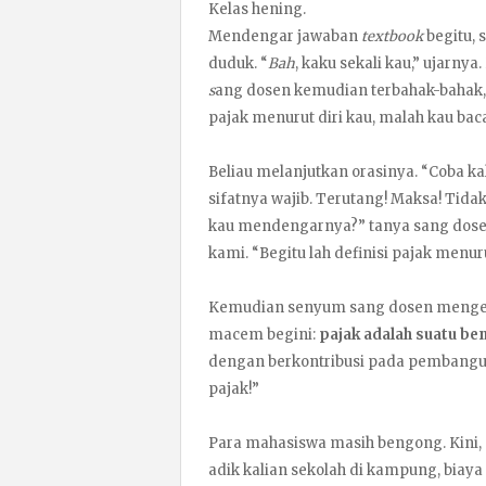
Kelas hening.
Mendengar jawaban
textbook
begitu, 
duduk. “
Bah
, kaku sekali kau,” ujarn
s
ang dosen kemudian terbahak-bahak, 
pajak menurut diri kau, malah kau bac
Beliau melanjutkan orasinya. “Coba kal
sifatnya wajib. Terutang! Maksa! Tid
kau mendengarnya?” tanya sang dosen 
kami. “Begitu lah definisi pajak menu
Kemudian senyum sang dosen mengemb
macem begini:
pajak adalah suatu be
dengan berkontribusi pada pembangun
pajak!”
Para mahasiswa masih bengong. Kini,
adik kalian sekolah di kampung, bia