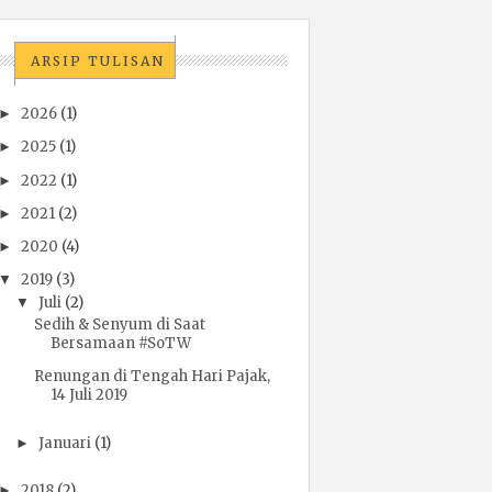
ARSIP TULISAN
2026
(1)
►
2025
(1)
►
2022
(1)
►
2021
(2)
►
2020
(4)
►
2019
(3)
▼
Juli
(2)
▼
Sedih & Senyum di Saat
Bersamaan #SoTW
Renungan di Tengah Hari Pajak,
14 Juli 2019
Januari
(1)
►
2018
(2)
►