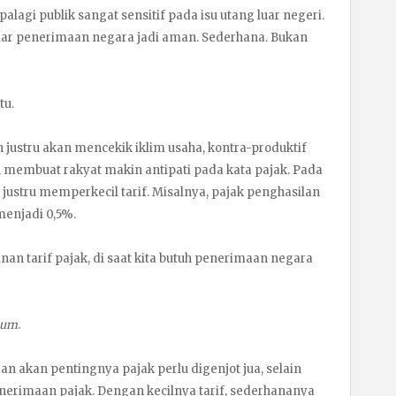
lagi publik sangat sensitif pada isu utang luar negeri.
, biar penerimaan negara jadi aman. Sederhana. Bukan
tu.
ustru akan mencekik iklim usaha, kontra-produktif
 membuat rakyat makin antipati pada kata pajak. Pada
ustru memperkecil tarif. Misalnya, pajak penghasilan
menjadi 0,5%.
an tarif pajak, di saat kita butuh penerimaan negara
hum
.
an akan pentingnya pajak perlu digenjot jua, selain
nerimaan pajak. Dengan kecilnya tarif, sederhananya