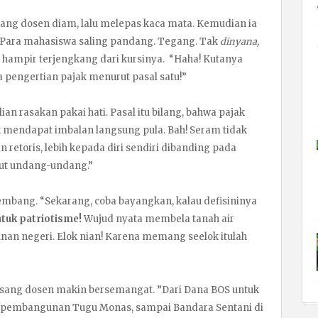
sang dosen diam, lalu melepas kaca mata. Kemudian ia
ya. Para mahasiswa saling pandang. Tegang. Tak
dinyana,
hampir terjengkang dari kursinya. “Haha! Kutanya
a pengertian pajak menurut pasal satu!”
ian rasakan pakai hati. Pasal itu bilang, bahwa pajak
ak mendapat imbalan langsung pula. Bah! Seram tidak
retoris, lebih kepada diri sendiri dibanding pada
rut undang-undang.”
ang. “Sekarang, coba bayangkan, kalau defisininya
ntuk patriotisme!
Wujud nyata membela tanah air
an negeri. Elok nian! Karena memang seelok itulah
 sang dosen makin bersemangat. ”Dari Dana BOS untuk
ya pembangunan Tugu Monas, sampai Bandara Sentani di