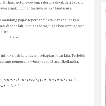
. Itu hasil gotong-royong seluruh rakyat, dari Sabang
ar pajak. Itu manfaatnya pajak,” tandasnya.
emandang pajak seperti tadi? Atau jangan-jangan
, di sana lah. Itu tugas berat, tugas kita semua,” ujar
i itu.
* * *
 ini bukanlah kata favorit sebagian besar kita. Terlebih
 seorang pengusaha
whisky
abad 18 asal Skotlandia,
ts more than paying an income tax is
ome tax.”