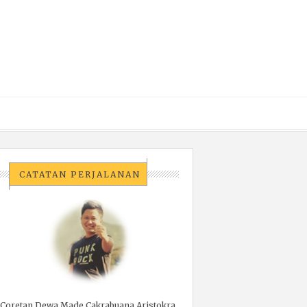
CATATAN PERJALANAN
Coretan Dewa Made Cakrabuana Aristokra.