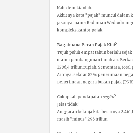
Nah, demikianlah.
Akhirnya kata “pajak” muncul dalam keh
jasanya, nama Radjiman Wediodiningr
kompleks kantor pajak.
Bagaimana Peran Pajak Kini?
Tujuh puluh empat tahun berlalu sejak
utama pembangunan tanah air. Berkac
1,786,4 triliun rupiah. Sementara, total
Artinya, sekitar 82% penerimaan nega
penerimaan negara bukan pajak (PNBP
Cukupkah pendapatan
segitu
?
Jelas tidak!
Anggaran belanja kita besarnya 2.461,
masih “minus” 296 triliun.