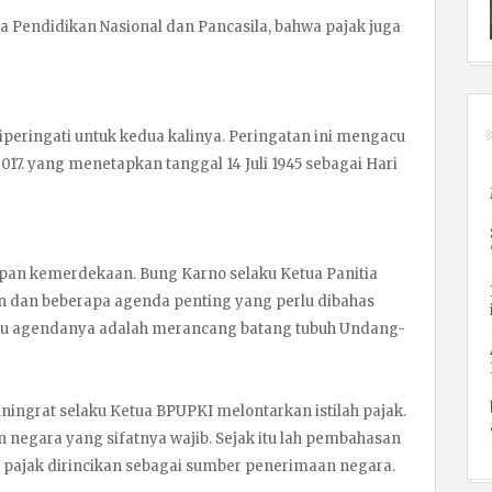
 Pendidikan Nasional dan Pancasila, bahwa pajak juga
u diperingati untuk kedua kalinya. Peringatan ini mengacu
017. yang menetapkan tanggal 14 Juli 1945 sebagai Hari
rsiapan kemerdekaan. Bung Karno selaku Ketua Panitia
 dan beberapa agenda penting yang perlu dibahas
atu agendanya adalah merancang batang tubuh Undang-
ningrat selaku Ketua BPUPKI melontarkan istilah pajak.
 negara yang sifatnya wajib. Sejak itu lah pembahasan
n pajak dirincikan sebagai sumber penerimaan negara.