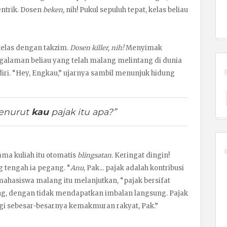
entrik. Dosen
beken,
nih! Pukul sepuluh tepat, kelas beliau
las dengan takzim.
Dosen killer, nih!
Menyimak
ngalaman beliau yang telah malang melintang di dunia
diri. “Hey, Engkau,” ujarnya sambil menunjuk hidung
menurut
kau
pajak itu apa?”
ama kuliah itu otomatis
blingsatan
. Keringat dingin!
g tengah ia pegang. “
Anu
, Pak... pajak adalah kontribusi
 mahasiswa malang itu melanjutkan, “pajak bersifat
, dengan tidak mendapatkan imbalan langsung. Pajak
gi sebesar-besarnya kemakmuran rakyat, Pak.”