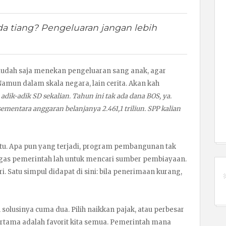
da tiang? Pengeluaran jangan lebih
”
mudah saja menekan pengeluaran sang anak, agar
amun dalam skala negara, lain cerita. Akan kah
 adik-adik SD sekalian. Tahun ini tak ada dana BOS, ya.
sementara anggaran belanjanya 2.461,1 triliun. SPP kalian
gitu. Apa pun yang terjadi, program pembangunan tak
Tugas pemerintah lah untuk mencari sumber pembiayaan.
. Satu simpul didapat di sini: bila penerimaan kurang,
an solusinya cuma dua. Pilih naikkan pajak, atau perbesar
ertama adalah favorit kita semua. Pemerintah mana