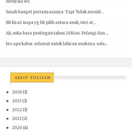
Menyala wo
Susah banget pertanyaannya. Tapi "tidak memil...
Bli kira2 siapa yg bli pilih antara anak, istri at...
Ah, suka baca postingan tahun 2010an. Pelangi dan ...
bro apa kabar. selamat untuk lahiran anaknya. salu...
ARSIP TULISAN
2026
(1)
►
2025
(1)
►
2022
(1)
►
2021
(2)
►
2020
(4)
►