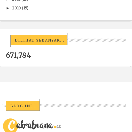
2010
(15)
►
DILIHAT SEBANYAK...
671,784
BLOG INI...